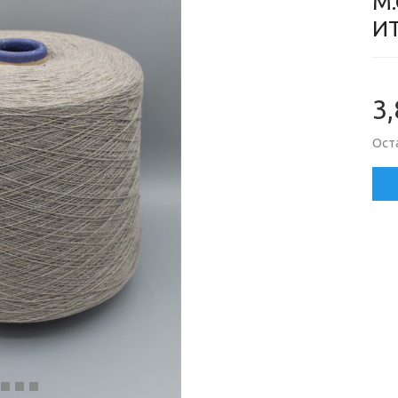
M.
И
3,
Оста