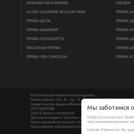
НОВИНКИ NEW ARRIVAL
СКИДКИ
M.ORO CASHMERE REGULAR YARN
ПРЯЖА АЛ
ПРЯЖА ШЕЛК
ПРЯЖА Д
ПРЯЖА КАШЕМИР
ПРЯЖА М
ПРЯЖА ПОЛУШЕРСТЬ
ПРЯЖА ШЕ
ФАСОННАЯ ПРЯЖА
ПРЯЖА Ш
ПРЯЖА ЛЕН / ВИСКОЗА
ПРЯЖА Х
ИП Буловацкий Кирилл Александрович
Режим работы: Пн , Вт , Ср , Чт , Пт , Сб , Вс c 09:00 до 21:00
Свидетельство выдано Минским горисполкомом 29.09.2017
Мы заботимся 
УНП 192976186
220125, Минск, Гинтовта 40
bukle.by использует фай
Дата регистрации в Торговом реестре РБ: 29.01.2018
персонализированных р
Пункт самовывоза заказов г.Минск пр-т.Независимости ТЦ "Моско
Рассмотрение обращений потребителей, телефон +37533660930
Нажав «Принять», Вы дае