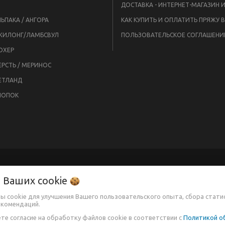
ЬПАКА / АНГОРА
ЖИЛОНГ/ЛАМБСВУЛ
ПОЛЬЗОВАТЕЛЬСКОЕ СОГЛАШЕНИ
ОХЕР
РСТЬ / МЕРИНОС
ЕТЛАНД
ЛОПОК
о Ваших
cookie
лы cookie для улучшения Вашего пользовательского опыта, сбора стати
екомендаций.
вско-Венский" п.354 (вторник 13.00-19.00, четверг 13.00-19.00, суббота 11.00-17.
5, email: bukleby@gmail.com
те согласие на обработку файлов cookie в соответствии с
Политикой о