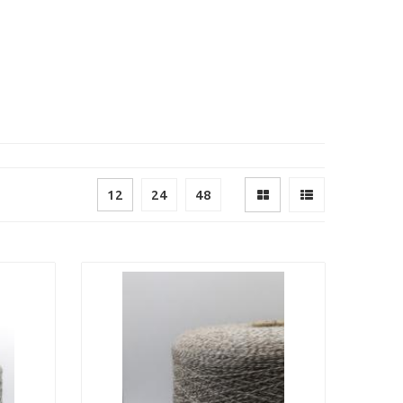
12
24
48
Next
Previous
Next