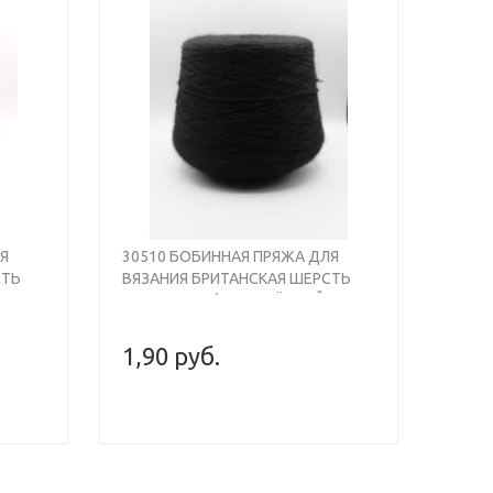
Next
Previous
Next
Я
30510 БОБИННАЯ ПРЯЖА ДЛЯ
СТЬ
ВЯЗАНИЯ БРИТАНСКАЯ ШЕРСТЬ
Ь
100% , 930М/100ГР, ЧЁРНЫЙ,
WOOL
SHEPLEY BRITISH WOOL
1,90 руб.