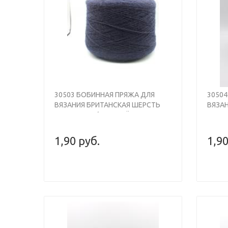
Previous
Next
Previou
30503 БОБИННАЯ ПРЯЖА ДЛЯ
3050
ВЯЗАНИЯ БРИТАНСКАЯ ШЕРСТЬ
ВЯЗА
100% , 930М/100ГР, ТЁМНО-
100% 
СИНИЙ, SHEPLEY BRITISH WOOL
МЕЛА
BRITI
1,90 руб.
1,90