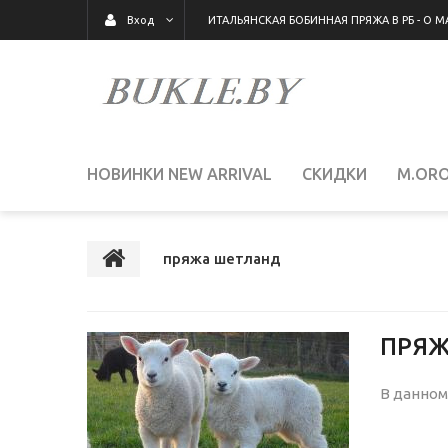
ИТАЛЬЯНСКАЯ БОБИННАЯ ПРЯЖА В РБ - О М
Вход
НОВИНКИ NEW ARRIVAL
СКИДКИ
M.ORO
ПРЯЖА ДЖИЛОНГ/ЛАМБСВУЛ
ПРЯЖА КА
пряжа шетланд
ФАСОННАЯ ПРЯЖА
ПРЯЖА ШЕТЛАНД
ПРЯЖ
В данном