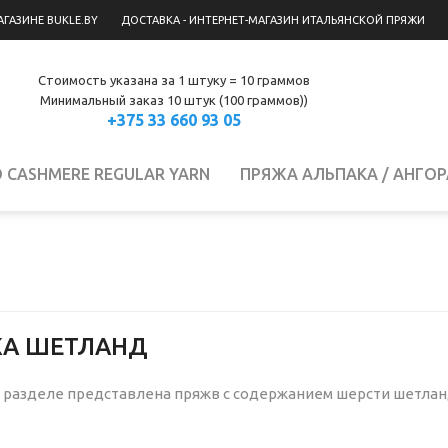
АГАЗИНЕ BUKLE.BY
ДОСТАВКА - ИНТЕРНЕТ-МАГАЗИН ИТАЛЬЯНСКОЙ ПРЯЖИ
Стоимость указана за 1 штуку = 10 граммов
Минимальный заказ 10 штук (100 граммов))
+375 33 660 93 05
 CASHMERE REGULAR YARN
ПРЯЖА АЛЬПАКА / АНГОР
ШЕМИР
ПРЯЖА МОХЕР
ПРЯЖА ПОЛУШЕРСТЬ
П
ПРЯЖА ЛЕН / ВИСКОЗА
ПРЯЖА ХЛОПОК
А ШЕТЛАНД
 разделе представлена пряжв с содержанием шерсти шетлан