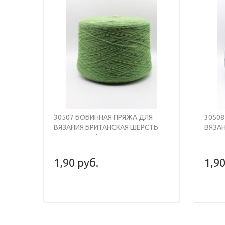
Previous
Next
Previou
30507 БОБИННАЯ ПРЯЖА ДЛЯ
3050
ВЯЗАНИЯ БРИТАНСКАЯ ШЕРСТЬ
ВЯЗА
100% , 930М/100ГР, СВЕТЛО-
100% 
ЗЕЛЁНЫЙ МЕЛАНЖ, SHEPLEY
КОРИ
BRITISH WOOL
BRITI
1,90 руб.
1,90