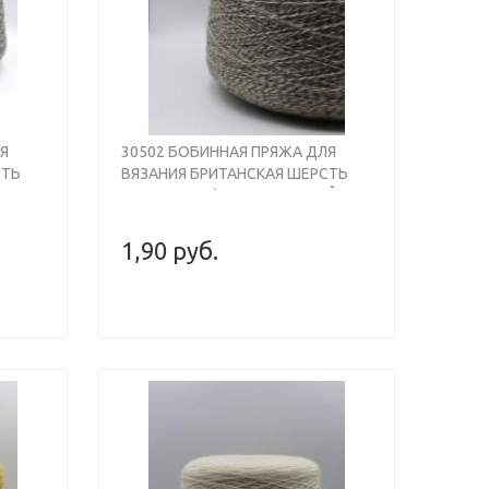
Я
30502 БОБИННАЯ ПРЯЖА ДЛЯ
СТЬ
ВЯЗАНИЯ БРИТАНСКАЯ ШЕРСТЬ
100% , 930М/100ГР, БЕЖЕВЫЙ
МИКС МУЛИНЕ, SHEPLEY BRITISH
WOOL
1,90 руб.