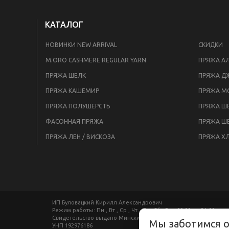
КАТАЛОГ
НОВИНКИ NEW ARRIVAL
СКИДКИ
M.ORO CASHMERE REGULAR YARN
ПРЯЖА АЛ
ПРЯЖА ШЕЛК
ПРЯЖА Д
ПРЯЖА КАШЕМИР
ПРЯЖА М
ПРЯЖА ПОЛУШЕРСТЬ
ПРЯЖА ШЕ
ФАСОННАЯ ПРЯЖА
ПРЯЖА Ш
ПРЯЖА ЛЕН / ВИСКОЗА
ПРЯЖА Х
ИП Буловацкий Кирилл Александрович
Режим работы: Пн , Вт , Ср , Чт , Пт , Сб , Вс c 09:00 до 21:00
Свидетельство выдано Минским горисполкомом 29.09.2017
Мы заботимся 
УНП 192976186