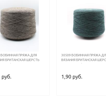
s
Next
Previous
8 БОБИННАЯ ПРЯЖА ДЛЯ
30509 БОБИННАЯ ПРЯЖА ДЛ
НИЯ БРИТАНСКАЯ ШЕРСТЬ
ВЯЗАНИЯ БРИТАНСКАЯ ШЕР
, 930М/100ГР, БЕЖЕВО-
100% , 930М/100ГР, ПЕТРОЛ
ЧНЕВЫЙ МЕЛАНЖ, SHEPLEY
МЕЛАНЖ, SHEPLEY BRITISH 
SH WOOL
 руб.
1,90 руб.