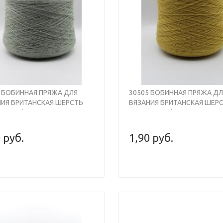
s
Next
4 БОБИННАЯ ПРЯЖА ДЛЯ
30505 БОБИННАЯ ПРЯЖА ДЛ
НИЯ БРИТАНСКАЯ ШЕРСТЬ
ВЯЗАНИЯ БРИТАНСКАЯ ШЕР
, 930М/100ГР, ПОЛЫНЬ
100% , 930М/100ГР, БЛЕДНО
НЖ СВЕТЛЫЙ, SHEPLEY
ЖЁЛТЫЙ, SHEPLEY BRITISH 
SH WOOL
 руб.
1,90 руб.