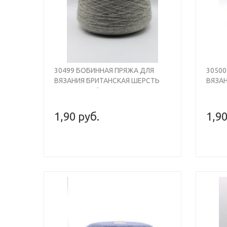
30499 БОБИННАЯ ПРЯЖА ДЛЯ
3050
ВЯЗАНИЯ БРИТАНСКАЯ ШЕРСТЬ
ВЯЗА
100% , 930М/100ГР, СВЕТЛО-
100% 
СЕРЫЙ МЕЛАНЖ, SHEPLEY BRITISH
КОРИ
WOOL
BRITI
1,90 руб.
1,90