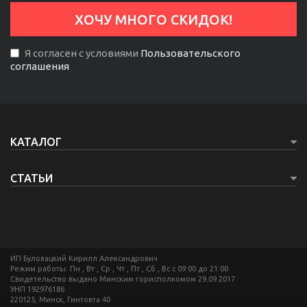
Я согласен с условиями
Пользовательского
соглашения
КАТАЛОГ
СТАТЬИ
ИП Буловацкий Кирилл Александрович
Режим работы: Пн , Вт , Ср , Чт , Пт , Сб , Вс c 09:00 до 21:00
Свидетельство выдано Минским горисполкомом 29.09.2017
УНП 192976186
220125, Минск, Гинтовта 40